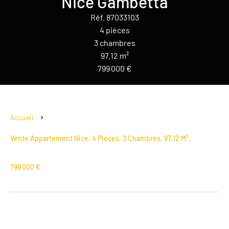
Nice Gambetta
Réf. 87033103
4 pièces
3 chambres
97.12 m²
799 000 €
Accueil
Vente Appartement Nice, 4 Pièces, 3 Chambres, 97.12 M²,
799 000 €