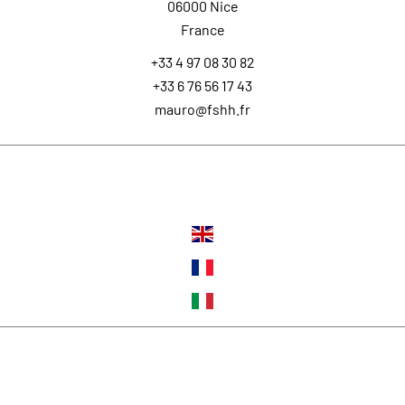
06000
Nice
France
+33 4 97 08 30 82
+33 6 76 56 17 43
mauro@fshh.fr
Langues
Suivez-nous