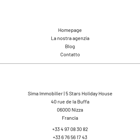
Navigazione
Homepage
La nostra agenzia
Blog
Contatto
Contatto
Sima Immobilier | 5 Stars Holiday House
40 rue de la Buffa
06000
Nizza
Francia
+33 4 97 08 30 82
+33 6 76 56 17 43