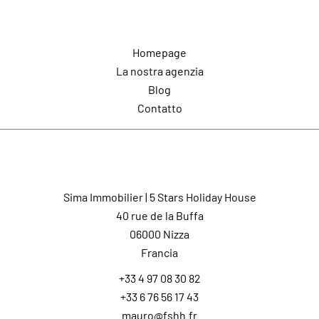
Navigazione
Homepage
La nostra agenzia
Blog
Contatto
Contatto
Sima Immobilier | 5 Stars Holiday House
40 rue de la Buffa
06000
Nizza
Francia
+33 4 97 08 30 82
+33 6 76 56 17 43
mauro@fshh.fr