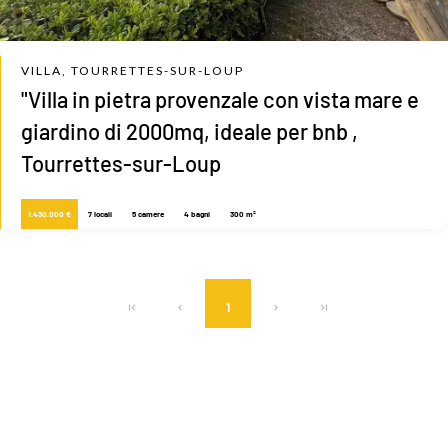
VILLA, TOURRETTES-SUR-LOUP
"Villa in pietra provenzale con vista mare e
giardino di 2000mq, ideale per bnb ,
Tourrettes-sur-Loup
1.430.000 €
7 locali
5 camere
4 bagni
300 m²
1