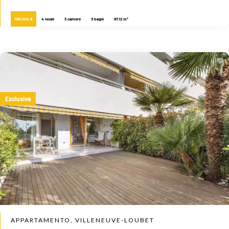
799.000 €
4 locali
3 camere
3 bagni
97.12 m²
Esclusiva
APPARTAMENTO, VILLENEUVE-LOUBET