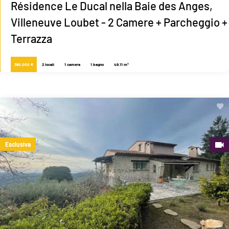
Résidence Le Ducal nella Baie des Anges,
Villeneuve Loubet - 2 Camere + Parcheggio +
Terrazza
380.000 €
2 locali
1 camera
1 bagno
49.11 m²
Esclusiva