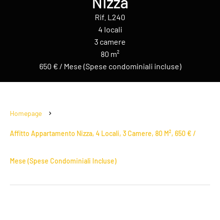
Nizza
Rif. L240
4 locali
3 camere
80 m²
650 € / Mese (Spese condominiali incluse)
Homepage
Affitto Appartamento Nizza, 4 Locali, 3 Camere, 80 M², 650 € /
Mese (Spese Condominiali Incluse)