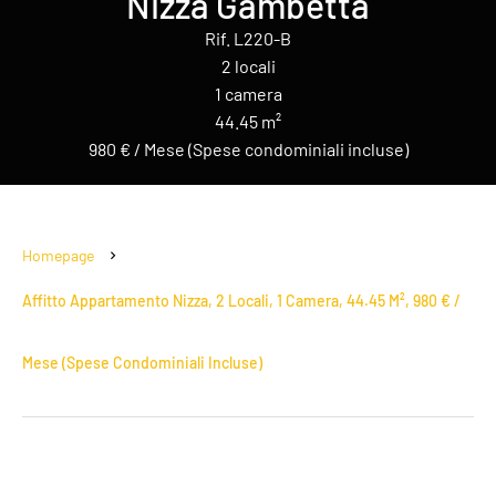
Nizza Gambetta
Rif. L220-B
2 locali
1 camera
44.45 m²
980 € / Mese (Spese condominiali incluse)
Homepage
Affitto Appartamento Nizza, 2 Locali, 1 Camera, 44.45 M², 980 € /
Mese (Spese Condominiali Incluse)