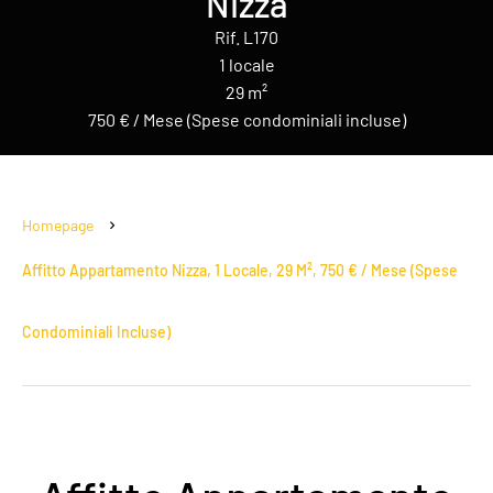
Nizza
Rif. L170
1 locale
29 m²
750 € / Mese (Spese condominiali incluse)
Homepage
Affitto Appartamento Nizza, 1 Locale, 29 M², 750 € / Mese (Spese
Condominiali Incluse)