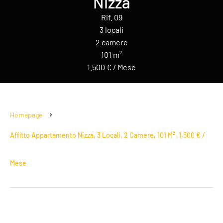
Nizza
Rif. 09
3 locali
2 camere
101 m²
1.500 € / Mese
Homepage
Affitto Appartamento Nizza, 3 Locali, 2 Camere, 101 M², 1.500 € /
Mese