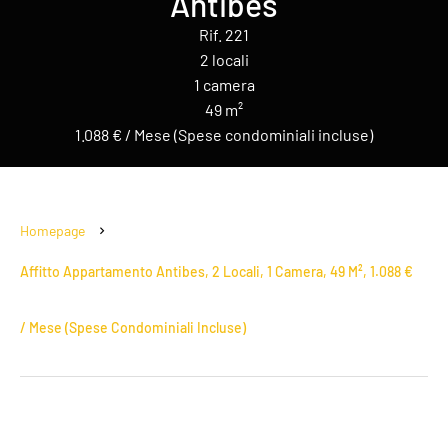
Antibes
Rif. 221
2 locali
1 camera
49 m²
1.088 € / Mese (Spese condominiali incluse)
Homepage
Affitto Appartamento Antibes, 2 Locali, 1 Camera, 49 M², 1.088 €
/ Mese (Spese Condominiali Incluse)