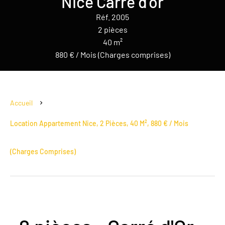
Nice Carré d'or
Réf. 2005
2 pièces
40 m²
880 € / Mois (Charges comprises)
Accueil
Location Appartement Nice, 2 Pièces, 40 M², 880 € / Mois
(Charges Comprises)