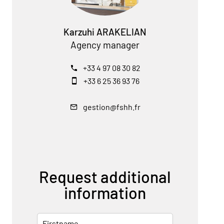
Karzuhi ARAKELIAN
Agency manager
+33 4 97 08 30 82
+33 6 25 36 93 76
gestion@fshh.fr
Request additional
information