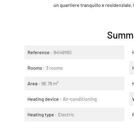
un quartiere tranquillo e residenziale. 
Summ
Reference
84149160
Rooms
3 rooms
Area
96.78 m²
Heating device
Air-conditioning
Heating type
Electric