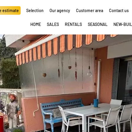
e estimate
Selection
Our agency
Customer area
Contact us
HOME
SALES
RENTALS
SEASONAL
NEW-BUI