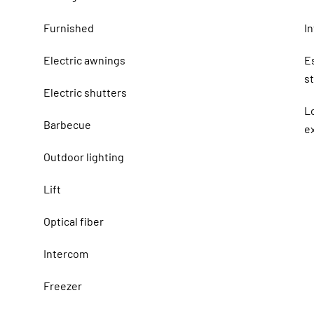
Furnished
I
Electric awnings
E
s
Electric shutters
L
Barbecue
ex
Outdoor lighting
Lift
Optical fiber
Intercom
Freezer