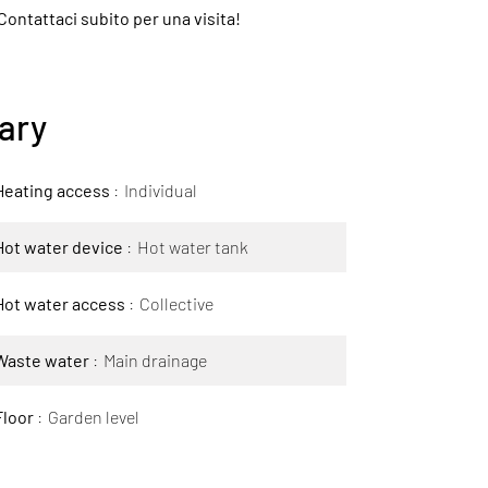
Contattaci subito per una visita!
ary
Heating access
Individual
Hot water device
Hot water tank
Hot water access
Collective
Waste water
Main drainage
Floor
Garden level