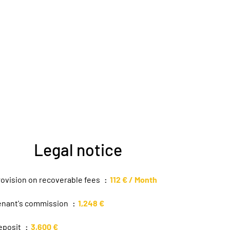
Legal notice
rovision on recoverable fees
112 € / Month
enant's commission
1,248 €
eposit
3,600 €