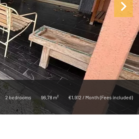
2 bedrooms
96.78 m²
€1,912 / Month (Fees included)