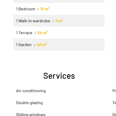
1 Bedroom
13 m²
1 Walk-in wardrobe
7 m²
1 Terrace
54 m²
1 Garden
46 m²
Services
Air-conditioning
P
Double glazing
T
Sliding windows
D