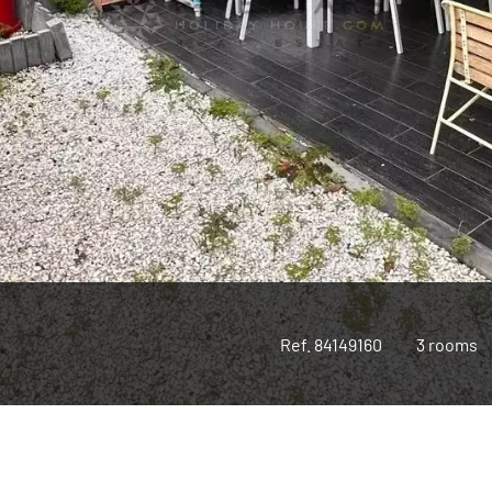
Ref. 84149160
3 rooms