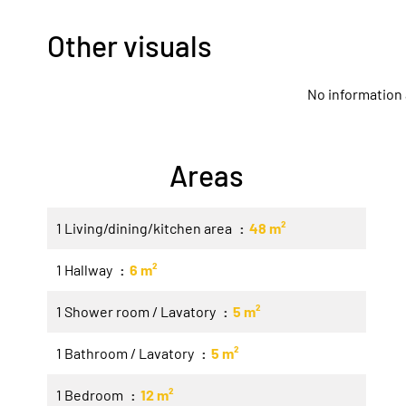
Other visuals
No information 
Areas
1 Living/dining/kitchen area
48 m²
1 Hallway
6 m²
1 Shower room / Lavatory
5 m²
1 Bathroom / Lavatory
5 m²
1 Bedroom
12 m²