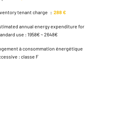
nventory tenant charge
288 €
stimated annual energy expenditure for
tandard use : 1958€ ~ 2648€
ogement à consommation énergétique
cessive : classe F