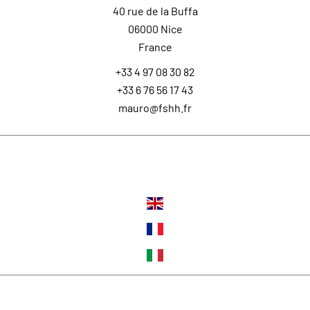
40 rue de la Buffa
06000
Nice
France
+33 4 97 08 30 82
+33 6 76 56 17 43
mauro@fshh.fr
Languages
Follow us