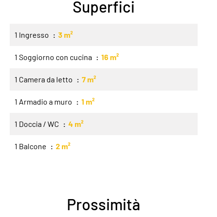
Superfici
1 Ingresso
3 m²
1 Soggiorno con cucina
16 m²
1 Camera da letto
7 m²
1 Armadio a muro
1 m²
1 Doccia / WC
4 m²
1 Balcone
2 m²
Prossimità