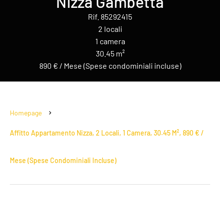
Nizza Gambetta
Rif. 85292415
2 locali
1 camera
30.45 m²
890 € / Mese (Spese condominiali incluse)
Homepage
Affitto Appartamento Nizza, 2 Locali, 1 Camera, 30.45 M², 890 € /
Mese (Spese Condominiali Incluse)