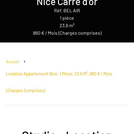
Nice Carré d'or
Réf. BEL AIR
1 pièce
23.6 m²
860 € / Mois (Charges comprises)
Accueil
Location Appartement Nice, 1 Pièce, 23.6 M², 860 € / Mois
(Charges Comprises)