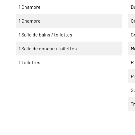
1 Chambre
B
1 Chambre
Ce
1 Salle de bains / toilettes
C
1 Salle de douche / toilettes
M
1 Toilettes
P
P
S
T