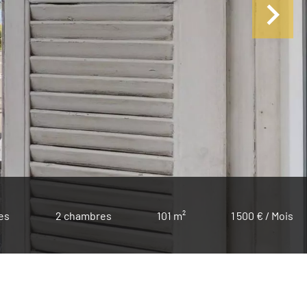
es
2 chambres
101 m²
1 500 € / Mois