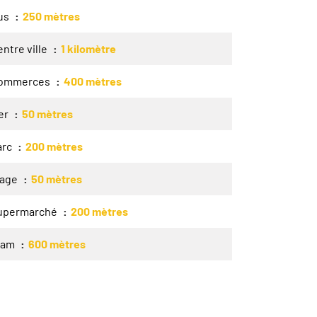
us
250 mètres
ntre ville
1 kilomètre
ommerces
400 mètres
er
50 mètres
arc
200 mètres
lage
50 mètres
upermarché
200 mètres
ram
600 mètres