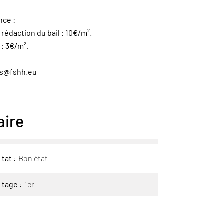
nce :
 rédaction du bail : 10€/m².
 : 3€/m².
ns@fshh.eu
ire
État
Bon état
Étage
1er