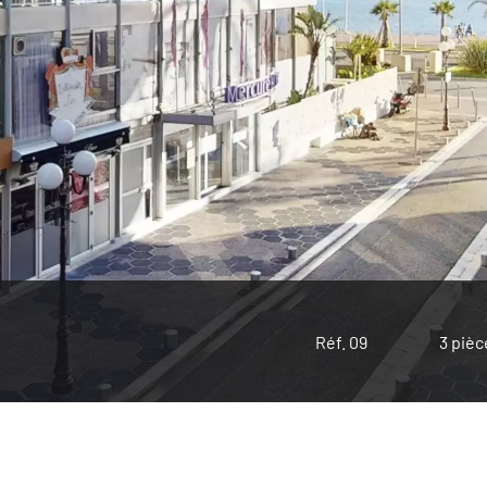
Réf. 09
3 pièc