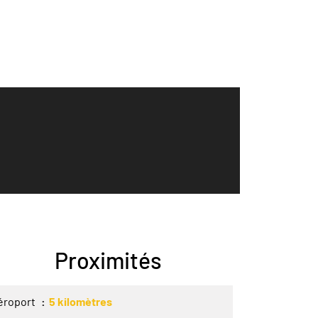
Proximités
éroport
5 kilomètres